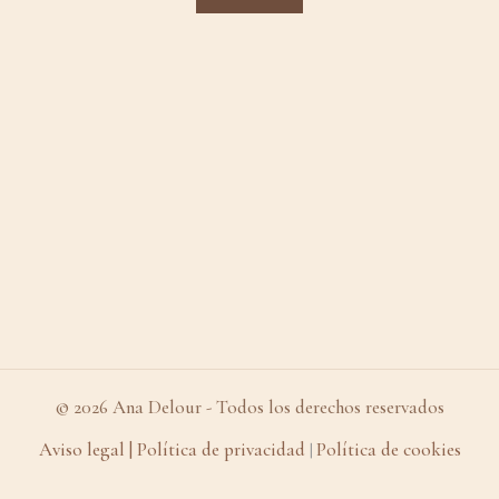
© 2026 Ana Delour - Todos los derechos reservados
Aviso legal
| Política de privacidad
Política de cookies
|