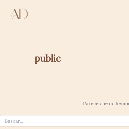
Buscar
Ir
por:
al
contenido
public
Parece que no hemos